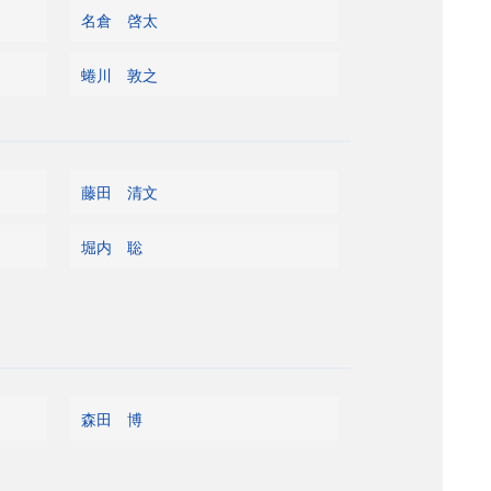
名倉 啓太
蜷川 敦之
藤田 清文
堀内 聡
森田 博