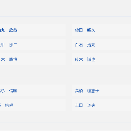
軸丸 欣哉
柴田 昭久
上甲 悌二
白石 浩亮
鈴木 勝博
鈴木 誠也
高杉 信匡
高橋 理恵子
張 皓程
土田 道夫