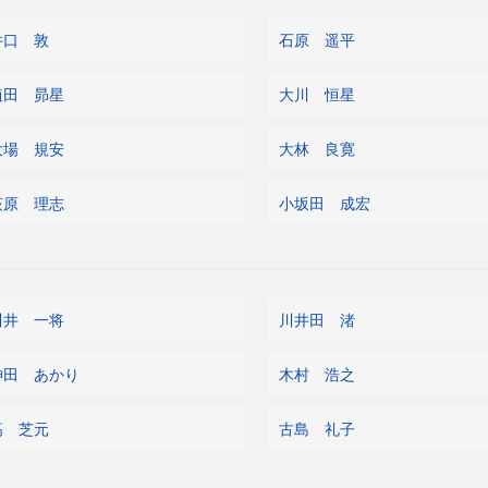
井口 敦
石原 遥平
植田 昴星
大川 恒星
大場 規安
大林 良寛
荻原 理志
小坂田 成宏
川井 一将
川井田 渚
神田 あかり
木村 浩之
高 芝元
古島 礼子