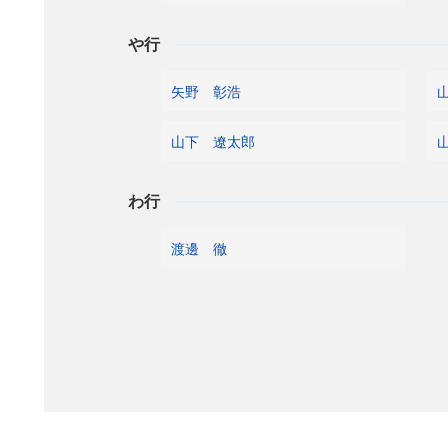
や行
矢野 彰浩
山下 遼太郎
わ行
渡邊 徹