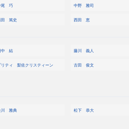
中尾 巧
中野 雅司
西田 篤史
西田 恵
畑中 結
藤川 義人
プリティ 梨佐クリスティーン
古田 俊文
松川 雅典
松下 恭大