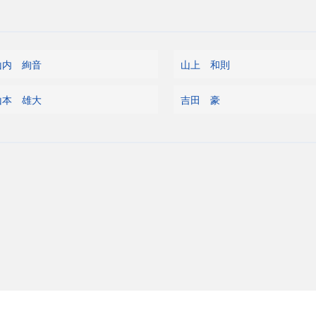
山内 絢音
山上 和則
山本 雄大
吉田 豪