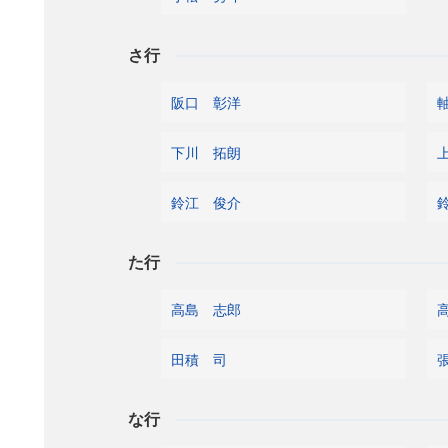
さ行
阪口 彰洋
下川 拓朗
鈴江 俊介
た行
高島 志郎
田積 司
な行