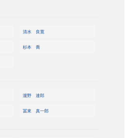
清水 良寛
杉本 喬
瀧野 達郎
冨來 真一郎