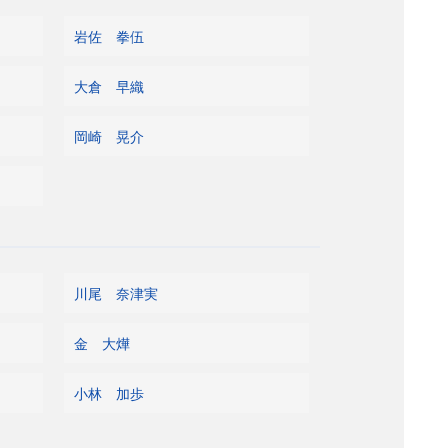
岩佐 拳伍
大倉 早織
岡崎 晃介
川尾 奈津実
金 大燁
小林 加歩