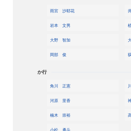
雨宮 沙耶花
岩本 文男
大野 智加
岡部 俊
か行
角川 正憲
河原 里香
楠木 崇裕
小松 勇斗