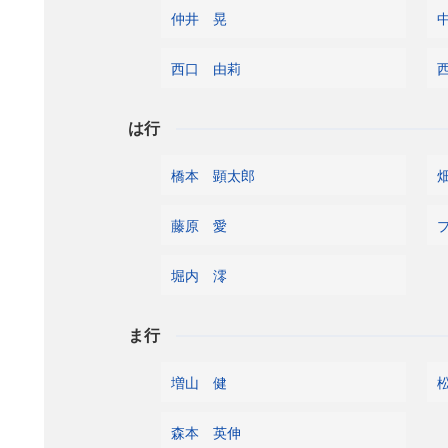
仲井 晃
西口 由莉
は行
橋本 顕太郎
藤原 愛
堀内 澪
ま行
増山 健
森本 英伸