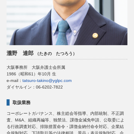
瀧野 達郎
（たきの たつろう）
大阪事務所
大阪弁護士会所属
1986（昭和61）年10月
生
e-mail：
tatsuro-takino@yglpc.com
ダイヤルイン：06-6202-7822
取扱業務
コーポレートガバナンス、株主総会等指導、内部統制、不正調
査、M&A、組織再編等、独禁法、課徴金減免申請、公取委によ
る行政調査対応、排除措置命令・課徴金納付命令対応、企業結
合規制対応、下請取引等の法律相談、景品・表示規制対応、企