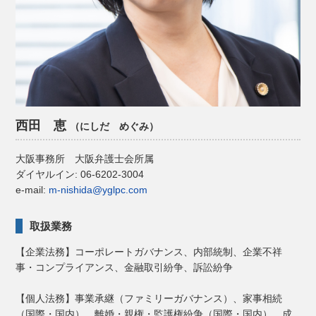
西田 恵
（にしだ めぐみ）
大阪事務所
大阪弁護士会所属
ダイヤルイン: 06-6202-3004
e-mail:
m-nishida@yglpc.com
取扱業務
【企業法務】コーポレートガバナンス、内部統制、企業不祥
事・コンプライアンス、金融取引紛争、訴訟紛争
【個人法務】事業承継（ファミリーガバナンス）、家事相続
（国際・国内）、離婚・親権・監護権紛争（国際・国内）、成