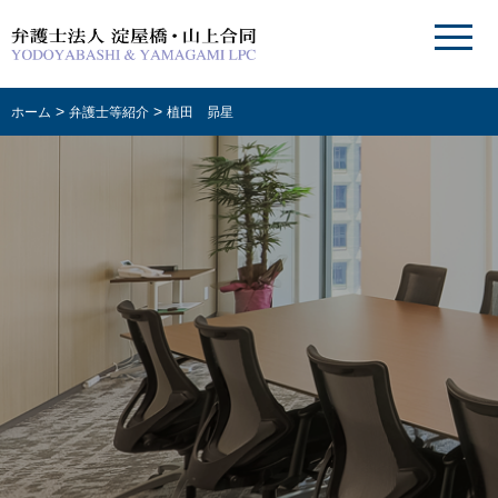
>
>
ホーム
弁護士等紹介
植田 昴星