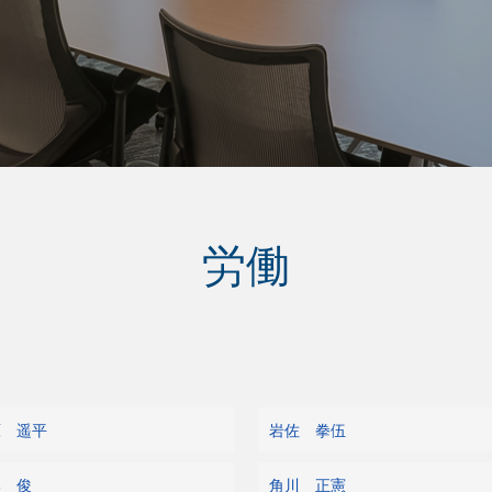
労働
原 遥平
岩佐 拳伍
部 俊
角川 正憲