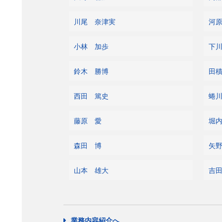
川尾 奈津実
河
小林 加歩
下
鈴木 勝博
田
西田 篤史
蜷
藤原 愛
堀
森田 博
矢
山本 雄大
吉
業務内容紹介へ