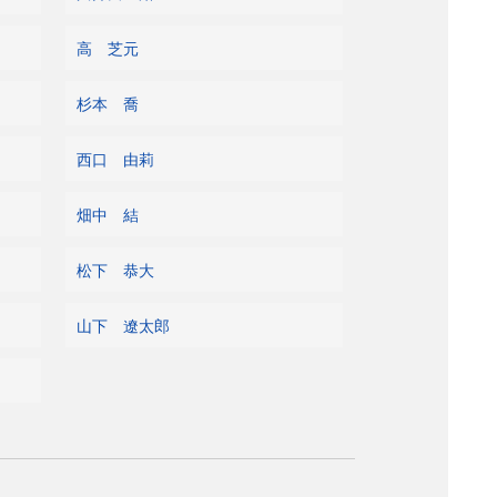
高 芝元
杉本 喬
西口 由莉
畑中 結
松下 恭大
山下 遼太郎