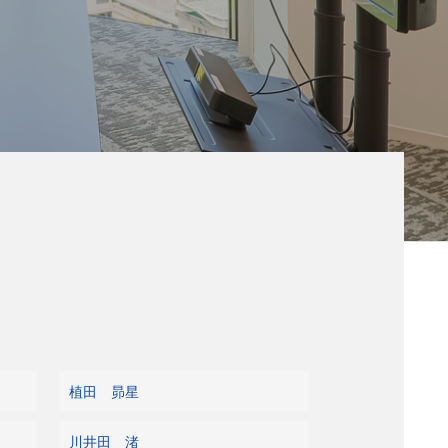
植田 昴星
川井田 渚