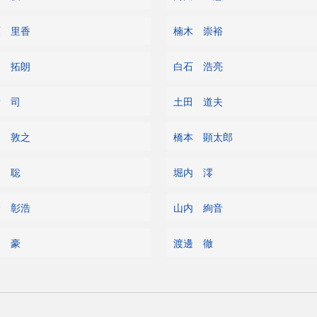
原 里香
楠木 崇裕
川 拓朗
白石 浩亮
積 司
土田 道夫
川 敦之
橋本 顕太郎
内 聡
堀内 澪
野 彰浩
山内 絢音
田 豪
渡邊 徹