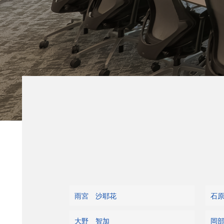
雨宮 沙耶花
石
大野 智加
岡