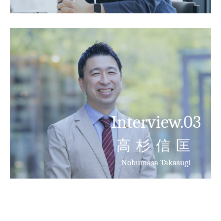
Interview.03
高杉信匡
Nobumasa Takasugi