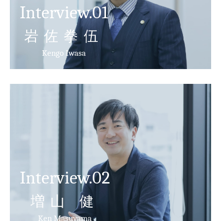
Interview.01
岩佐拳伍
Kengo Iwasa
Interview.02
増山 健
Ken Masuyama