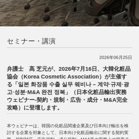
セミナー・講演
2026年06月25日
弁護士 髙 芝元が、2026年7月16日、大韓化粧品
協会（Korea Cosmetic Association）が主催す
る「일본 화장품 수출 실무 웨비나 – 계약·규제·광
고·성분·M&A 완전 정복」（日本化粧品輸出実務
ウェビナー‐契約・規制・広告・成分・M&A完全
攻略）に登壇します。
本ウェビナーは、韓国の化粧品関連企業及び日本向け輸出を検
討する企業を対象として、日本向け化粧品輸出に関する契約実