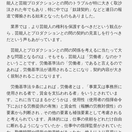
能人と芸能プロダクションとの間のトラブルが特に大きく取沙
汰された年でもあり，特に中では「奴隷契約」などと連日の報
道で揶揄される始末となったものもありました。
業界では，より芸能人の権利を保護するべきだという観点か
ら，芸能人とプロダクションとの間の契約の見直しを行うべき
だという声もあがっています。
芸能人とプロダクションとの間の関係を考えるに当たって大
きな問題となるのは，そもそも，芸能人は「労働者」なのか？
ということです。労働基準法の「労働者」であると言えるので
あれば，労働基準法が適用されることになり，契約内容が大き
く規制されることになります。
労働基準法９条によれば，労働者とは，「事業又は事務所に
使用される者で，賃金を支払われる者」をいうとされていま
す。これに当てはまるかどうかは，使用性（使用者の指揮命令
下における労務提供の有無）と賃金性（報酬の労務対償性）の
要素から判断され，その他の要素も補強要素として考慮される
と考えられています。具体的には，仕事の依頼をどれだけ自由
に断れるようになっていたか，仕事中の指揮監督がされていた
か，勤務時間や場所の拘束性があったか，他人により容易にと