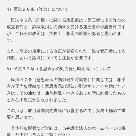
4）民法９６条（詐欺）について
民法９６条（詐欺）に関する改正点は，第三者による詐欺の
成立要件と，詐欺取消しの効果を受ける第三者の保護要件です
が，これらの改正は，実務上，相応の影響があると思われま
す。
また，明文の規定による改正が見送られた「媒介受託者による
詐欺」という論点についても注意が必要です。
5）民法９７条（意思表示の効力発生時期等）について
民法９７条（意思表示の効力発生時期等）に関しては，相手
方が正当な理由なく意思表示の通知が到達することを妨げたと
きは，その通知は，通常到達すべきであった時に到達したもの
とみなす規定が新設されました。
この点は，取引基本契約書等に影響するので，実務上極めて重
要と思います。
具体的な影響など詳細は，当弁護士法人のホームページに掲
載した下記コラムをご覧ください。