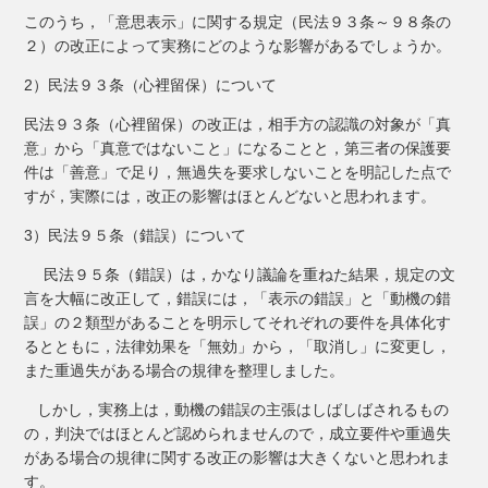
このうち，「意思表示」に関する規定（民法９３条～９８条の
２）の改正によって実務にどのような影響があるでしょうか。
2）民法９３条（心裡留保）について
民法９３条（心裡留保）の改正は，相手方の認識の対象が「真
意」から「真意ではないこと」になることと，第三者の保護要
件は「善意」で足り，無過失を要求しないことを明記した点で
すが，実際には，改正の影響はほとんどないと思われます。
3）民法９５条（錯誤）について
民法９５条（錯誤）は，かなり議論を重ねた結果，規定の文
言を大幅に改正して，錯誤には，「表示の錯誤」と「動機の錯
誤」の２類型があることを明示してそれぞれの要件を具体化す
るとともに，法律効果を「無効」から，「取消し」に変更し，
また重過失がある場合の規律を整理しました。
しかし，実務上は，動機の錯誤の主張はしばしばされるもの
の，判決ではほとんど認められませんので，成立要件や重過失
がある場合の規律に関する改正の影響は大きくないと思われま
す。