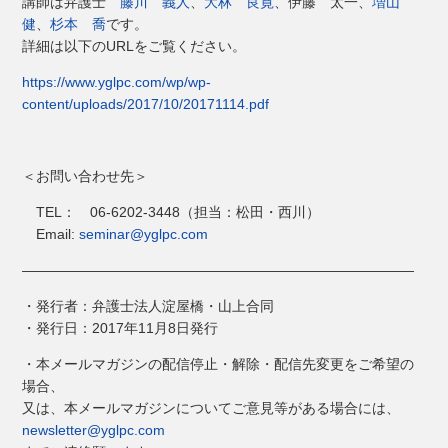
講師は弁護士
藤川 義人
、
大林 良寛
、伊藤 太一、
増山
健
、
杉本 喬
です。
詳細は以下のURLをご覧ください。
https://www.yglpc.com/wp/wp-
content/uploads/2017/10/20171114.pdf
＜お問い合わせ先＞
TEL： 06-6202-3448（担当：松田・西川）
Email:
seminar@yglpc.com
————————————————————————————
・発行者：弁護士法人淀屋橋・山上合同
・発行日：2017年11月8日発行
・本メールマガジンの配信停止・解除・配信先変更をご希望の
場合、
又は、本メールマガジンについてご意見等がある場合には、
newsletter@yglpc.com