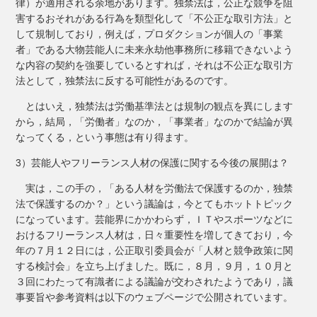
律）が適用される余地があります。独禁法は，公正な競争を阻
害するおそれがある行為を類型化して「不公正な取引方法」と
して規制しており，例えば，プロダクションが個人の「事業
者」である大物芸能人に未来永劫他事務所に移籍できないよう
な内容の契約を強要しているとすれば，それは不公正な取引方
法として，独禁法に反する可能性があるのです。
とはいえ，独禁法は労働基準法とは規制の観点を異にします
から，結局，「労働者」なのか，「事業者」なのかで結論が異
なってくる，という事態は有り得ます。
3）芸能人やフリーランス人材の保護に関する今後の展開は？
実は，この手の，「ある人材を労働法で保護するのか，独禁
法で保護するのか？」という議論は，今とてもホットトピック
になっています。芸能界にかかわらず，ＩＴやスポーツなどに
おけるフリーランス人材は，日々重要性を増してきており，今
年の７月１２日には，公正取引委員会が「人材と競争政策に関
する検討会」を立ち上げました。既に，８月，９月，１０月と
３回にわたって有識者による議論が交わされたようであり，議
事要旨や参考資料は以下のウェブページで公開されています。