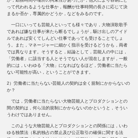
って代われるような仕事か，報酬が仕事時間の長さに応じて決
まるか否か，専属的かどうか，などをみるのです。
一口にいっても芸能人といっても様々であり，大物演歌歌手
であれば嫌な仕事が来たら断るでしょうが，駆け出しのアイド
ルであれば安くてしんどい仕事であっても受けることでしょ
う。また，マネージャーに細かく指示を受けるどうかも，両者
では異なります。そうすると，結論として，芸能人の中には，
「労働者」に該当する人とそうでない人が混在しますが，一般
的には，いわゆる「大物」になればなるほど，労働者に当たら
ない可能性が高い，ということができます。
2）労働者に当たらない芸能人の契約は全く規制にかからないの
か？
では，労働者に当たらない大物芸能人とプロダクションとの
間の契約は，何ら法的規制にかからないのかというと，そうい
うわけではありません。
このような大物芸能人とプロダクションとの関係には，いわ
ゆる独禁法（私的独占の禁止及び公正取引の確保に関する法