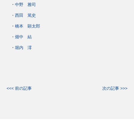
・
中野 雅司
・
西田 篤史
・
橋本 顕太郎
・
畑中 結
・
堀内 澪
<<< 前の記事
次の記事 >>>