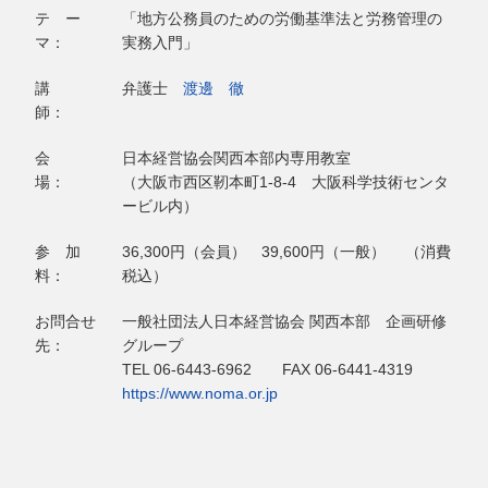
テ ー
「地方公務員のための労働基準法と労務管理の
マ：
実務入門」
講
弁護士
渡邊 徹
師：
会
日本経営協会関西本部内専用教室
場：
（大阪市西区靭本町1-8-4 大阪科学技術センタ
ービル内）
参 加
36,300円（会員） 39,600円（一般） （消費
料：
税込）
お問合せ
一般社団法人日本経営協会 関西本部 企画研修
先：
グループ
TEL 06-6443-6962 FAX 06-6441-4319
https://www.noma.or.jp