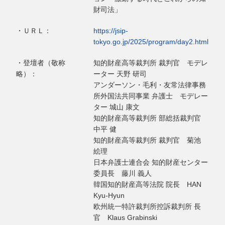
財司法」
・ＵＲＬ：
https://jsip-
tokyo.go.jp/2025/program/day2.html
・登壇者（敬称
知的財産高等裁判所 裁判官 モデレ
略）：
ーター 天野 研司
アンダーソン・毛利・友常法律事務
所外国法共同事業 弁護士 モデレー
ター 城山 康文
知的財産高等裁判所 部総括裁判官
中平 健
知的財産高等裁判所 裁判官 菊池
絵理
日本弁護士連合会 知的財産センター
委員長 藤川 義人
韓国知的財産高等法院 院長 HAN
Kyu-Hyun
欧州統一特許裁判所控訴裁判所 長
官 Klaus Grabinski