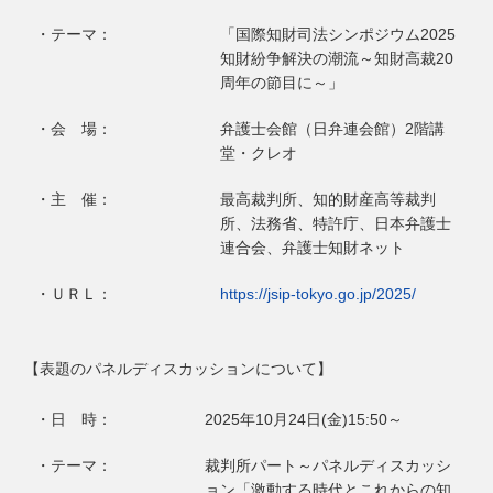
・テーマ：
「国際知財司法シンポジウム2025
知財紛争解決の潮流～知財高裁20
周年の節目に～」
・会 場：
弁護士会館（日弁連会館）2階講
堂・クレオ
・主 催：
最高裁判所、知的財産高等裁判
所、法務省、特許庁、日本弁護士
連合会、弁護士知財ネット
・ＵＲＬ：
https://jsip-tokyo.go.jp/2025/
【表題のパネルディスカッションについて】
・日 時：
2025年10月24日(金)15:50～
・テーマ：
裁判所パート～パネルディスカッシ
ョン「激動する時代とこれからの知