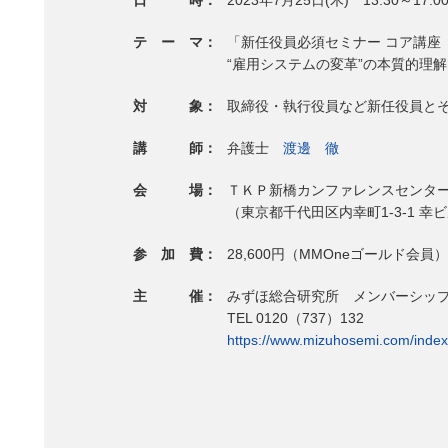
テ ー マ：
「新任役員必須セミナー コア講座
“雇用システムの変革”の本質的理
対 象：
取締役・執行役員など新任役員と
講 師：
弁護士
渡邊 徹
会 場：
ＴＫＰ新橋カンファレンスセンター
（東京都千代田区内幸町1-3-1 幸
参 加 費：
28,600円（MMOneゴールド会員
主 催：
みずほ総合研究所 メンバーシッ
TEL 0120（737）132
https://www.mizuhosemi.com/index