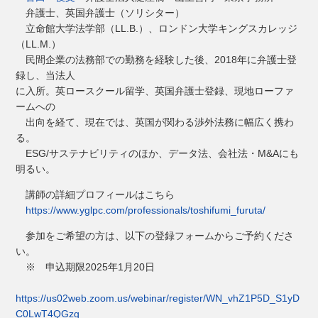
弁護士、英国弁護士（ソリシター）
立命館大学法学部（LL.B.）、ロンドン大学キングスカレッジ
（LL.M.）
民間企業の法務部での勤務を経験した後、2018年に弁護士登
録し、当法人
に入所。英ロースクール留学、英国弁護士登録、現地ローファ
ームへの
出向を経て、現在では、英国が関わる渉外法務に幅広く携わ
る。
ESG/サステナビリティのほか、データ法、会社法・M&Aにも
明るい。
講師の詳細プロフィールはこちら
https://www.yglpc.com/professionals/toshifumi_furuta/
参加をご希望の方は、以下の登録フォームからご予約くださ
い。
※ 申込期限2025年1月20日
https://us02web.zoom.us/webinar/register/WN_vhZ1P5D_S1yD
C0LwT4QGzg