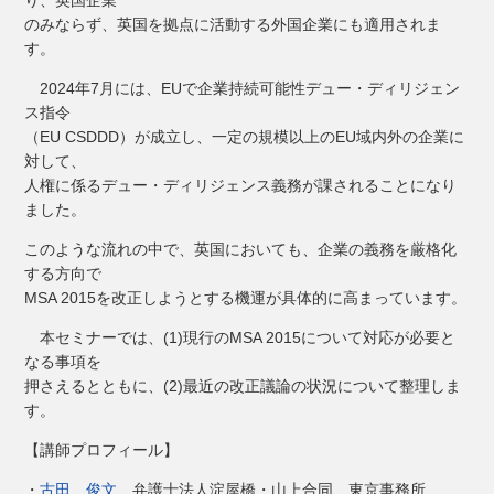
のみならず、英国を拠点に活動する外国企業にも適用されま
す。
2024年7月には、EUで企業持続可能性デュー・ディリジェン
ス指令
（EU CSDDD）が成立し、一定の規模以上のEU域内外の企業に
対して、
人権に係るデュー・ディリジェンス義務が課されることになり
ました。
このような流れの中で、英国においても、企業の義務を厳格化
する方向で
MSA 2015を改正しようとする機運が具体的に高まっています。
本セミナーでは、(1)現行のMSA 2015について対応が必要と
なる事項を
押さえるとともに、(2)最近の改正議論の状況について整理しま
す。
【講師プロフィール】
・
古田 俊文
弁護士法人淀屋橋・山上合同 東京事務所