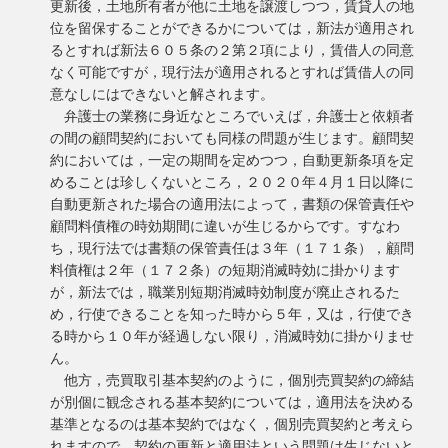
更新後，土地所有者が他に土地を譲渡しつつ，賃貸人の地
位を留保することができるかについては，新法が適用され
るとすれば新法６０５条の２第２項により，賃借人の同意
なく可能ですが，現行法が適用されるとすれば賃借人の同
意なしにはできないと解されます。
弁護士の業務に身近なところでいえば，弁護士と依頼者
の間の顧問契約においても同様の問題が生じます。顧問契
約においては，一定の期間を定めつつ，自動更新条項を定
めることは珍しくないところ，２０２０年４月１日以降に
自動更新された場合の適用法によって，書類の保管責任や
顧問料債権の時効期間に違いが生じるからです。すなわ
ち，現行法では書類の保管責任は３年（１７１条），顧問
料債権は２年（１７２条）の短期消滅時効に掛かります
が，新法では，職業別短期消滅時効制度が廃止されるた
め，行使できることを知った時から５年，又は，行使でき
る時から１０年が経過しない限り，消滅時効に掛かりませ
ん。
他方，売買取引基本契約のように，個別売買契約の締結
が別個に観念される基本契約については，適用法を決める
基準となるのは基本契約ではなく，個別売買契約と考えら
れますので，契約の更新と適用法という問題は生じないと