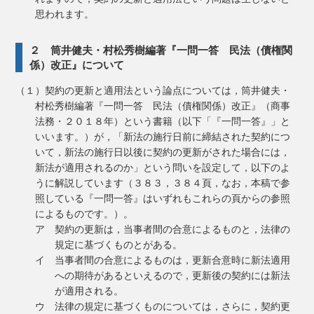
思われます。
２ 筒井健夫・村松秀樹編著『一問一答 民法（債権関
係）改正』について
（１）契約の更新と適用法という論点については，筒井健夫・
村松秀樹編著『一問一答 民法（債権関係）改正』（商事
法務・２０１８年）という書籍（以下「『一問一答』」と
いいます。）が，「新法の施行日前に締結された契約につ
いて，新法の施行日以後に契約の更新がされた場合には，
新法が適用されるのか」という問いを設定して，以下のよ
うに解説しています（３８３，３８４頁，なお，本稿で参
照している『一問一答』はいずれもこれらの頁からの参照
によるものです。）。
ア 契約の更新は，当事者間の合意によるものと，法律の
規定に基づくものとがある。
イ 当事者間の合意によるものは，更新合意時に新法適用
への期待があるといえるので，更新後の契約には新法
が適用される。
ウ 法律の規定に基づくものについては，さらに，契約更