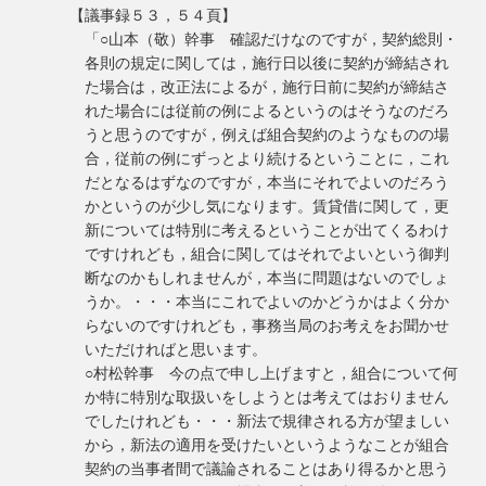
【議事録５３，５４頁】
「○山本（敬）幹事 確認だけなのですが，契約総則・
各則の規定に関しては，施行日以後に契約が締結され
た場合は，改正法によるが，施行日前に契約が締結さ
れた場合には従前の例によるというのはそうなのだろ
うと思うのですが，例えば組合契約のようなものの場
合，従前の例にずっとより続けるということに，これ
だとなるはずなのですが，本当にそれでよいのだろう
かというのが少し気になります。賃貸借に関して，更
新については特別に考えるということが出てくるわけ
ですけれども，組合に関してはそれでよいという御判
断なのかもしれませんが，本当に問題はないのでしょ
うか。・・・本当にこれでよいのかどうかはよく分か
らないのですけれども，事務当局のお考えをお聞かせ
いただければと思います。
○村松幹事 今の点で申し上げますと，組合について何
か特に特別な取扱いをしようとは考えてはおりません
でしたけれども・・・新法で規律される方が望ましい
から，新法の適用を受けたいというようなことが組合
契約の当事者間で議論されることはあり得るかと思う