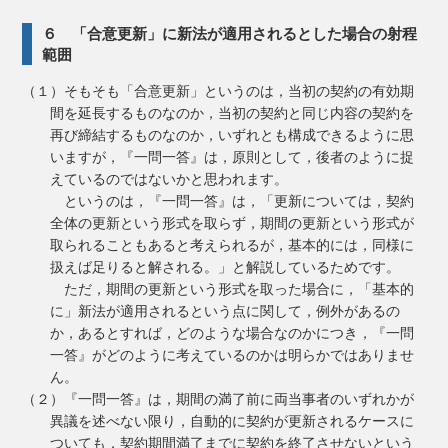
６ 「合意更新」に新法が適用されるとした場合の射程
範囲
（１）そもそも「合意更新」というのは，当初の契約の有効期
間を延長するものなのか，当初の契約と同じ内容の契約を
再び締結するものなのか，いずれとも構成できるように思
いますが，『一問一答』は，原則として，後者のように捉
えているのではないかと思われます。
というのは，『一問一答』は，「更新については，契約
全体の更新という形式を取らず，期間の更新という形式が
取られることもあると考えられるが，基本的には，同様に
扱えば足りると解される。」と解説しているためです。
ただ，期間の更新という形式を取った場合に，「基本的
に」新法が適用されるという点に関して，例外があるの
か，あるとすれば，どのような場合なのかにつき，『一問
一答』がどのように考えているのかは明らかではありませ
ん。
（２）『一問一答』は，期間の満了前に両当事者のいずれかが
異議を述べない限り，自動的に契約が更新されるケースに
ついても，契約期間満了までに契約を終了させないという