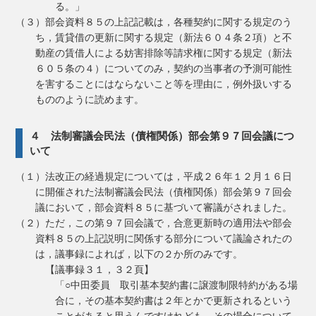
る。」
（３）部会資料８５の上記記載は，各種契約に関する規定のう
ち，賃貸借の更新に関する規定（新法６０４条２項）と不
動産の賃借人による妨害排除等請求権に関する規定（新法
６０５条の４）についてのみ，契約の当事者の予測可能性
を害することにはならないこと等を理由に，例外扱いする
もののように読めます。
４ 法制審議会民法（債権関係）部会第９７回会議につ
いて
（１）法改正の経過規定については，平成２６年１２月１６日
に開催された法制審議会民法（債権関係）部会第９７回会
議において，部会資料８５に基づいて審議がされました。
（２）ただ，この第９７回会議で，合意更新時の適用法や部会
資料８５の上記説明に関係する部分について議論されたの
は，議事録によれば，以下の２か所のみです。
【議事録３１，３２頁】
「○中田委員 取引基本契約書に譲渡制限特約がある場
合に，その基本契約書は２年とかで更新されるという
ことがあると思うんですけれども，その場合について