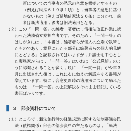
新についての当事者の黙示の合意を根拠とするもの
（例えば民法６１９条１項）と，当事者の意思に基づ
かないもの（例えば借地借家法２６条）に分かれ，前
者は新法適用，後者は旧法適用となる。
（２）この『一問一答』の編者・著者は，債権法改正作業に携
わった法務省立案担当者です。そのため，『一問一答』の
はしがきには，「本書は，編著者らが個人の立場で執筆し
たものであり，意見にわたる部分は編著者らの個人的見解
にとどまる」と記載されてはいますが，弁護士を中心とし
た実務家からは，『一問一答』はいわば「公式見解」のよ
うに認識されることが多く，現に，『一問一答』が今年３
月に出版された後は，これに右に倣えの解説をする書籍が
増えています。特に，合意更新時の適用法について触れた
ものは，『一問一答』の上記解説をそのまま転記している
書籍ばかりです。
３ 部会資料について
（１）ところで，新法施行時の経過規定に関する法制審議会民
法（債権関係）部会の部会資料の主たるものは，「民法