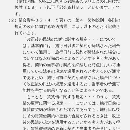
（債権関係）の改正に関する要綱案の取りまとめに向けた
検討（１８）」（以下「部会資料８５」といいます。）で
す。
（２）部会資料８５（４，５頁）の「第４ 契約総則・各則の
規定の改正に関する経過措置」には，以下のとおり記載さ
れています。
「改正後の民法の契約に関する規定・・・について
は，基本的には，施行日以後に契約が締結された場合
について適用し，施行日前に契約が締結された場合に
ついてはなお従前の例によることとする考え方があり
得る。契約の当事者は契約を締結した時点において通
用している法令の規定が適用されると考えるのが通常
であるため，施行日前に契約が締結された場合につい
て改正後の民法の規定を適用すると，当事者の予測可
能性を害する結果となること等によるものである。
もっとも，賃貸借に関する規定・・・のうち，賃貸
借の更新に関する規定・・・については，施行日前に
賃貸借契約が締結された場合であっても，施行日以後
にその賃貸借契約の更新の合意がされるときは，改正
後の民法の規定を適用することとする考え方があり得
る。賃貸借契約の更新は契約の当事者の合意により行