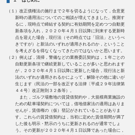
（１）改正債権法の施行まで２年を切るようになって，合意更
新時の適用法についてのご相談が増えてきました。推測す
るに，現時点で締結する契約に有効期間を定めつつ自動更
新条項を入れ，２０２０年４月１日以降に到来する更新時
点を迎えた場合，現行法（その時点では「旧法」というべ
きですが）と新法のいずれが適用されるのか，ということ
を考えざるを得なくなってきたのではないかと思います。
（２）例えば，清掃，警備などの業務委託契約は，１年ごとの
自動更新条項で継続更新していることが多いと思われます
が，２０２０年４月１日以降に更新した場合，現行法と新
法のいずれか適用されるかによって，解除その他に違いが
生じます（民法の一部を改正する法律〔平成２９年法律第
４４号〕改正附則３２条等）。
また，ゴルフ場敷地の賃貸借契約や，大規模商業施設の
ための駐車場契約については，借地借家法の適用はありま
せんが，賃借権の（仮）登記がされていることがありま
す。これらの賃貸借契約は，当初に定めた賃借期間が満了
した後も明示・黙示のうちに更新されるのが通常でしょ
う。その更新が２０２０年４月１日以降であった場合に，