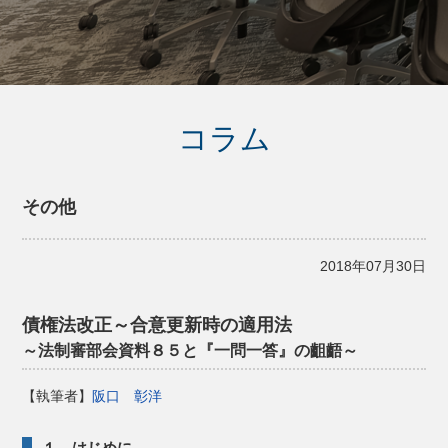
コラム
その他
2018年07月30日
債権法改正～合意更新時の適用法
～法制審部会資料８５と『一問一答』の齟齬～
【執筆者】
阪口 彰洋
１ はじめに