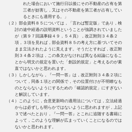
れた場合において施行日以後にその不動産の占有を第
三者が妨害し，又はその不動産を第三者が占有してい
るときにも適用する。」
（２）部会資料８５については，「言わば暫定版」であり，検
討の途中経過の説明資料ということが強調されていました
が（第９７回議事録４９，５４頁），改正附則３４条２
項，３項を見れば，部会資料８５の考え方に基づいてその
まま立法されたように見えます。そうだとすれば，改正附
則３４条２項は，この条文がなければ異なる結論になるこ
とから明文の規定を置いた「創設的規定」と考えるのが素
直ではないかと思われます。
（３）しかしながら，『一問一答』は，改正附則３４条２項に
ついて，同条１項との関係で，その位置付けが不明瞭なも
のとならないようにするための「確認的規定」にすぎない
と解説しています。
（４）このように，合意更新時の適用法については，立法経過
からは必ずしも明らかではないように思われますが，上記
３で述べたとおり，『一問一答』とこれに追随する書籍に
よって，このような理解が広まっていくことになるのでは
ないかと思われます。