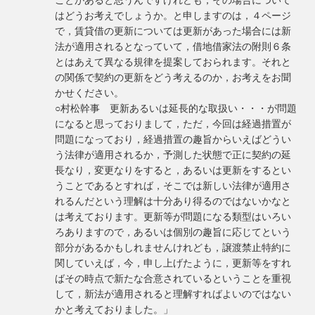
はどうお考えでしょうか。と申しますのは，４ページ
で，賃貸借の更新については更新があった場合には新
法が適用されるとなっていて，借地借家法の附則６条
とはあえて異なる規律を提案しておられます。それと
の関係で契約の更新をどう考えるのか，お考えをお聞
かせください。
○村松幹事 更新あるいは延長的な取扱い・・・が問題
になると思っておりまして，ただ，今回は経過措置が
問題になっており，経過措置の趣旨からいえばどうい
う法律が適用されるか，予測した状態で正に契約の延
長なり，変更なりをすると，あるいは更新をするとい
うことであるとすれば，そこでは新しい法律が適用さ
れるんだという理解は十分あり得るのではないかなと
は考えております。更新等が問題になる類型はいろい
ろありますので，あるいは個別の趣旨に応じてという
部分があるかもしれませんけれども，譲渡禁止特約に
関していえば，今，申し上げたように，更新等をすれ
ばその時点で新たな合意されているということを重視
して，新法が適用されると理解すればよいのではない
かと考えておりました。」