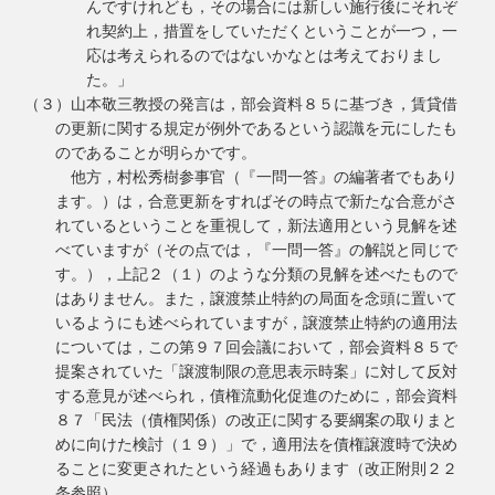
んですけれども，その場合には新しい施行後にそれぞ
れ契約上，措置をしていただくということが一つ，一
応は考えられるのではないかなとは考えておりまし
た。」
（３）山本敬三教授の発言は，部会資料８５に基づき，賃貸借
の更新に関する規定が例外であるという認識を元にしたも
のであることが明らかです。
他方，村松秀樹参事官（『一問一答』の編著者でもあり
ます。）は，合意更新をすればその時点で新たな合意がさ
れているということを重視して，新法適用という見解を述
べていますが（その点では，『一問一答』の解説と同じで
す。），上記２（１）のような分類の見解を述べたもので
はありません。また，譲渡禁止特約の局面を念頭に置いて
いるようにも述べられていますが，譲渡禁止特約の適用法
については，この第９７回会議において，部会資料８５で
提案されていた「譲渡制限の意思表示時案」に対して反対
する意見が述べられ，債権流動化促進のために，部会資料
８７「民法（債権関係）の改正に関する要綱案の取りまと
めに向けた検討（１９）」で，適用法を債権譲渡時で決め
ることに変更されたという経過もあります（改正附則２２
条参照）。