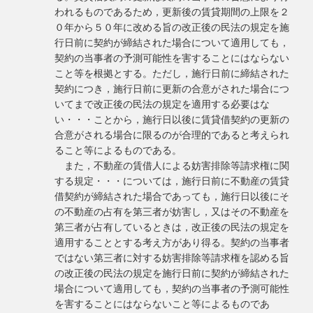
われるものであるため，更新後の賃貸期間の上限を２
０年から５０年に改める旨の改正後の民法の規定を施
行日前に契約が締結された場合について適用しても，
契約の当事者の予測可能性を害することにはならない
こと等を根拠とする。ただし，施行日前に締結された
契約につき，施行日前に更新の合意がされた場合につ
いてまで改正後の民法の規定を適用する必要はな
い・・・ことから，施行日以後に賃貸借契約の更新の
合意がされる場合に限るのが合理的であると考えられ
ること等によるものである。
また，不動産の賃借人による妨害排除等請求権に関
する規定・・・については，施行日前に不動産の賃貸
借契約が締結された場合であっても，施行日以後にそ
の不動産の占有を第三者が妨害し，又はその不動産を
第三者が占有しているときは，改正後の民法の規定を
適用することとする考え方があり得る。契約の当事者
ではない第三者に対する妨害排除等請求権を認める旨
の改正後の民法の規定を施行日前に契約が締結された
場合について適用しても，契約の当事者の予測可能性
を害することにはならないこと等によるものであ