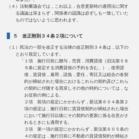
（４）法制審議会では，これ以上，合意更新時の適用法に関す
る議論は深まらず，関係者の認識は必ずしも一致していた
ものではないように思われます。
５ 改正附則３４条２項について
（１）民法の一部を改正する法律の改正附則３４条は，以下の
とおり規定しています。
「１項 施行日前に贈与，売買，消費貸借（旧法第５８
９条に規定する消費貸借の予約を含む。），使用貸
借，賃貸借，雇用，請負，委任，寄託又は組合の各契
約が締結された場合におけるこれらの契約及びこれら
の契約に付随する買戻しその他の特約については，な
お従前の例による。
２項 前項の規定にかかわらず，新法第６０４条第２
項の規定は，施行日前に賃貸借契約が締結された場合
において施行日以後にその契約の更新に係る合意がさ
れるときにも適用する。
３項 第一項の規定にかかわらず，新法第６０５条の
４の規定は，施行日前に不動産の賃貸借契約が締結さ