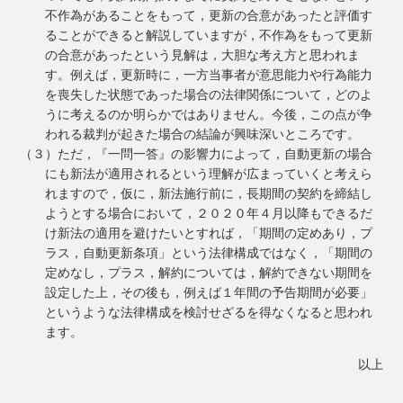
不作為があることをもって，更新の合意があったと評価す
ることができると解説していますが，不作為をもって更新
の合意があったという見解は，大胆な考え方と思われま
す。例えば，更新時に，一方当事者が意思能力や行為能力
を喪失した状態であった場合の法律関係について，どのよ
うに考えるのか明らかではありません。今後，この点が争
われる裁判が起きた場合の結論が興味深いところです。
（３）ただ，『一問一答』の影響力によって，自動更新の場合
にも新法が適用されるという理解が広まっていくと考えら
れますので，仮に，新法施行前に，長期間の契約を締結し
ようとする場合において，２０２０年４月以降もできるだ
け新法の適用を避けたいとすれば，「期間の定めあり，プ
ラス，自動更新条項」という法律構成ではなく，「期間の
定めなし，プラス，解約については，解約できない期間を
設定した上，その後も，例えば１年間の予告期間が必要」
というような法律構成を検討せざるを得なくなると思われ
ます。
以上